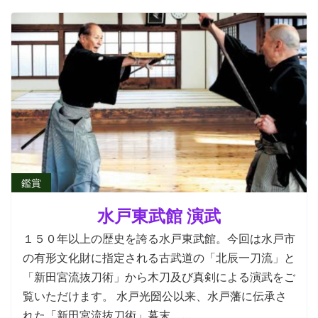
鑑賞
水戸東武館 演武
１５０年以上の歴史を誇る水戸東武館。今回は水戸市
の有形文化財に指定される古武道の「北辰一刀流」と
「新田宮流抜刀術」から木刀及び真剣による演武をご
覧いただけます。 水戸光圀公以来、水戸藩に伝承さ
れた「新田宮流抜刀術」幕末、...