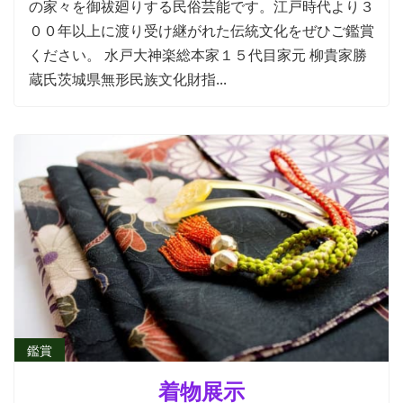
の家々を御祓廻りする民俗芸能です。江戸時代より３
００年以上に渡り受け継がれた伝統文化をぜひご鑑賞
ください。 水戸大神楽総本家１５代目家元 柳貴家勝
蔵氏茨城県無形民族文化財指...
鑑賞
着物展示